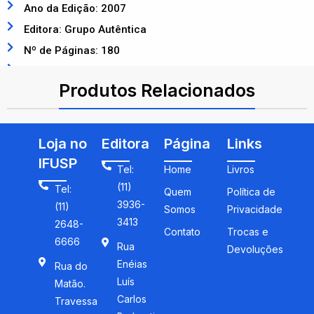
Ano da Edição: 2007
Editora: Grupo Autêntica
Nº de Páginas: 180
ISBN: 9788575260883
Produtos Relacionados
Loja no
Editora
Página
Links
IFUSP
Tel:
Home
Livros
(11)
Tel:
Quem
Política de
3936-
(11)
Somos
Privacidade
3413
2648-
Contato
Trocas e
6666
Rua
Devoluções
Enéias
Rua do
Luís
Matão.
Carlos
Travessa