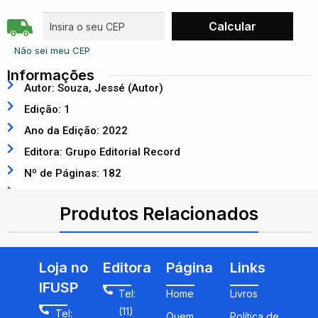
Não sei meu CEP
Informações
Autor: Souza, Jessé (Autor)
Edição: 1
Ano da Edição: 2022
Editora: Grupo Editorial Record
Nº de Páginas: 182
ISBN: 9786558020707
Produtos Relacionados
Loja no
Editora
Página
Links
IFUSP
Tel:
Home
Livros
(11)
Tel:
Quem
Política de