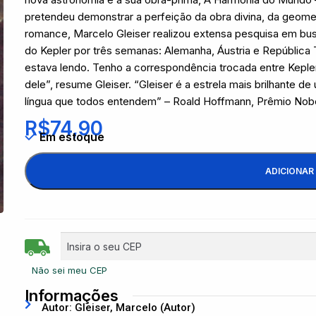
pretendeu demonstrar a perfeição da obra divina, da geomet
romance, Marcelo Gleiser realizou extensa pesquisa em bu
do Kepler por três semanas: Alemanha, Áustria e República T
estava lendo. Tenho a correspondência trocada entre Kepler 
dele”, resume Gleiser. “Gleiser é a estrela mais brilhant
língua que todos entendem” – Roald Hoffmann, Prêmio Nob
R$
74,90
Em estoque
ADICIONAR
Não sei meu CEP
Informações
Autor: Gleiser, Marcelo (Autor)