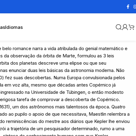
cas
Idiomas
 belo romance narra a vida atribulada do genial matemático e
 da observação da órbita de Marte, formulou as 3 leis
órbita dos planetas descreve uma elipse ou que seu
as enunciar duas leis básicas da astronomia moderna. Não
0) fez suas descobertas. Numa Europa convulsionada pelos
ada em voz alta, mesmo que décadas antes Copérnico já
m-ingressado na Universidade de Tübingen, o então modesto
 perigosa tarefa de comprovar a descoberta de Copérnico.
-1631), um dos astrônomos mais talentosos da época. Quatro
ado ao pupilo o apoio de que necessitava, Maestlin relembra a
rando reminiscências do mestre aos diários que Kepler lhe enviou
rói a trajetória de um pesquisador determinado, rumo a uma
 – síntese do conhecimento humano com que Kepler