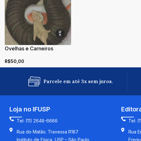
Ovelhas e Carneiros
R$
50,00
Parcele em até 3x sem juros.
Loja no IFUSP
Editor
Tel: (11) 2648-6666
Tel: (
Rua do Matão. Travessa R187
Rua En
Instituto de Física, USP – São Paulo
Fregu