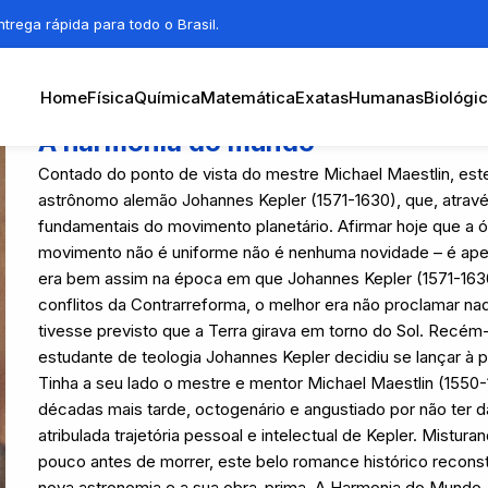
trega rápida para todo o Brasil.
Home
Física
Química
Matemática
Exatas
Humanas
Biológi
A harmonia do mundo
Contado do ponto de vista do mestre Michael Maestlin, este
astrônomo alemão Johannes Kepler (1571-1630), que, através
fundamentais do movimento planetário. Afirmar hoje que a 
movimento não é uniforme não é nenhuma novidade – é apen
era bem assim na época em que Johannes Kepler (1571-163
conflitos da Contrarreforma, o melhor era não proclamar n
tivesse previsto que a Terra girava em torno do Sol. Recé
estudante de teologia Johannes Kepler decidiu se lançar à
Tinha a seu lado o mestre e mentor Michael Maestlin (1550
décadas mais tarde, octogenário e angustiado por não ter d
atribulada trajetória pessoal e intelectual de Kepler. Mistu
pouco antes de morrer, este belo romance histórico reconst
nova astronomia e a sua obra-prima, A Harmonia do Mundo