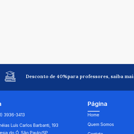
Desconto de 40%para professores, saiba mai
a
Página
11) 3936-3413
Home
Quem Somos
éias Luís Carlos Barbanti, 193
esia do Ó, São Paulo/SP
Contato