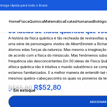
trega rápida para todo o Brasil.
Home
Física
Química
Matemática
Exatas
Humanas
Biológi
50 ideias de física quântica que vo
A história da física quântica é tão recheada de reviravolta
uma série de personagens vívidos de AlbertEinstein a Richa
átomos edas forças da natureza. Mas mesmo a imaginação fé
de acordo com a física do minúsculo. Mas fenômenos suba
frequência são desconcertantes.Em 50 ideias de Física Quâ
afísica quântica não é intuitiva o mundo subatômico se c
estamos familiarizados. E a melhor maneira de entendê-la
mesmos quebra-cabeçascontra os quais os pioneiros da teo
R$
52,80
R$
65,90
Em estoque
ADICIONAR