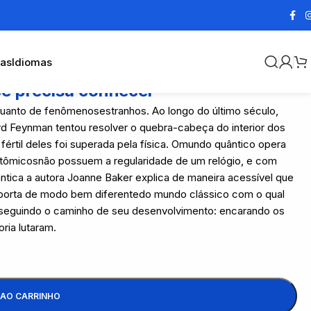
cas
Idiomas
cê precisa conhecer
s quanto de fenômenosestranhos. Ao longo do último século,
rd Feynman tentou resolver o quebra-cabeça do interior dos
rtil deles foi superada pela física. Omundo quântico opera
tômicosnão possuem a regularidade de um relógio, e com
ntica a autora Joanne Baker explica de maneira acessível que
omporta de modo bem diferentedo mundo clássico com o qual
é seguindo o caminho de seu desenvolvimento: encarando os
ria lutaram.
 AO CARRINHO