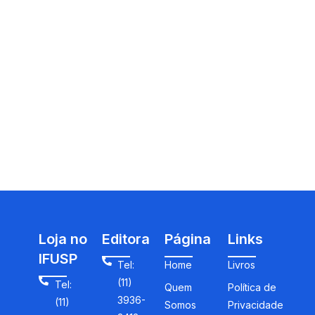
Loja no
Editora
Página
Links
IFUSP
Tel:
Home
Livros
(11)
Tel:
Quem
Política de
3936-
(11)
Somos
Privacidade