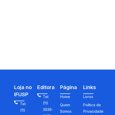
Loja no
Editora
Página
Links
IFUSP
Tel:
Home
Livros
(11)
Tel:
Quem
Política de
3936-
(11)
Somos
Privacidade