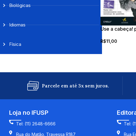
Biológicas
Idiomas
Use a cabeça!
R$
11,00
Física
Parcele em até 3x sem juros.
Loja no IFUSP
Editor
Tel: (11) 2648-6666
Tel: (
Rua do Matão. Travessa R187
Rua En