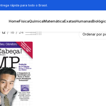
trega rápida para todo o Brasil.
Home
Física
Química
Matemática
Exatas
Humanas
Biológi
12
18
24