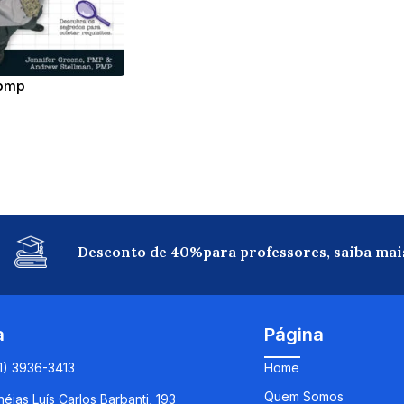
 pmp
Desconto de 40%para professores, saiba mai
a
Página
11) 3936-3413
Home
Quem Somos
éias Luís Carlos Barbanti, 193