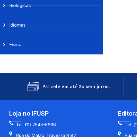
Biológicas
Idiomas
Física
Parcele em até 3x sem juros.
Loja no IFUSP
Editor
Tel: (11) 2648-6666
Tel: (
Rua do Matão. Travessa R187
Rua En