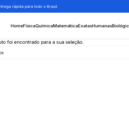
trega rápida para todo o Brasil.
Home
Física
Química
Matemática
Exatas
Humanas
Biológi
o foi encontrado para a sua seleção.