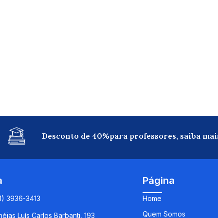
Desconto de 40%para professores, saiba mai
a
Página
11) 3936-3413
Home
Quem Somos
éias Luís Carlos Barbanti, 193