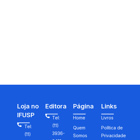
Loja no
Editora
Página
Links
IFUSP
Tel:
Home
Livros
(11)
Tel:
Quem
Política de
3936-
(11)
Somos
Privacidade