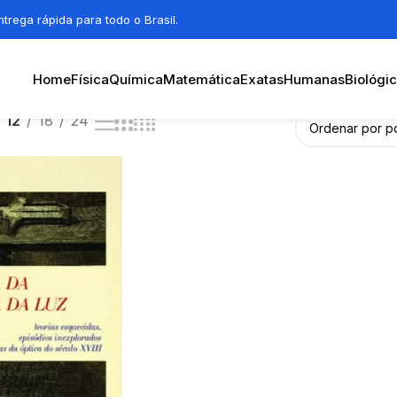
trega rápida para todo o Brasil.
Home
Física
Química
Matemática
Exatas
Humanas
Biológi
12
18
24