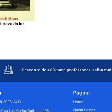
tureza da luz
Desconto de 40%para professores, saiba mai
a
Página
11) 3936-3413
Home
Quem Somos
éias Luís Carlos Barbanti, 193