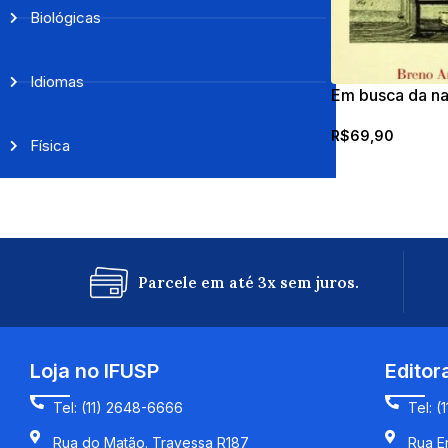
Biológicas
Idiomas
Em busca da na
R$
69,90
Física
Parcele em até 3x sem juros.
Loja no IFUSP
Editor
Tel: (11) 2648-6666
Tel: (
Rua do Matão. Travessa R187
Rua En