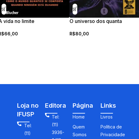
A vida no limite
O universo dos quanta
R$
66,00
R$
80,00
Loja no
Editora
Página
Links
IFUSP
Tel:
Home
Livros
(11)
Tel:
Quem
Política de
3936-
(11)
Somos
Privacidade