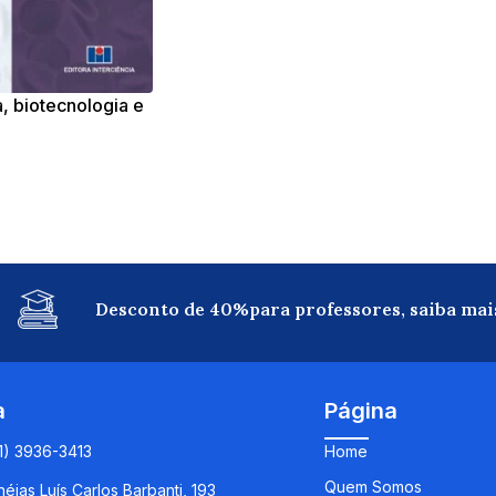
, biotecnologia e
Desconto de 40%para professores, saiba mai
a
Página
11) 3936-3413
Home
Quem Somos
éias Luís Carlos Barbanti, 193