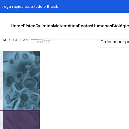
trega rápida para todo o Brasil.
Home
Física
Química
Matemática
Exatas
Humanas
Biológi
12
18
24