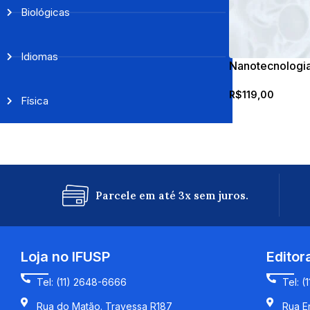
Biológicas
Idiomas
Nanotecnologia
novas ciências
R$
119,00
Física
Parcele em até 3x sem juros.
Loja no IFUSP
Editor
Tel: (11) 2648-6666
Tel: (
Rua do Matão. Travessa R187
Rua En