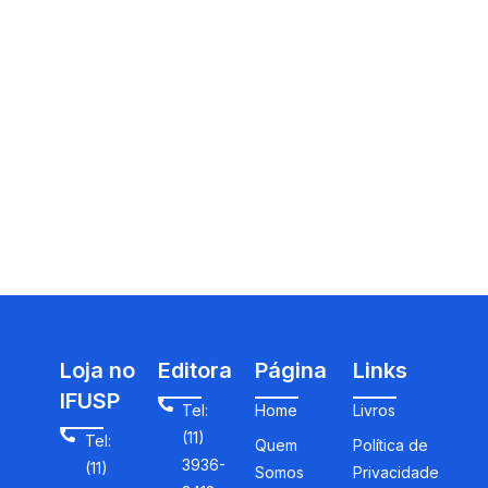
Loja no
Editora
Página
Links
IFUSP
Tel:
Home
Livros
(11)
Tel:
Quem
Política de
3936-
(11)
Somos
Privacidade