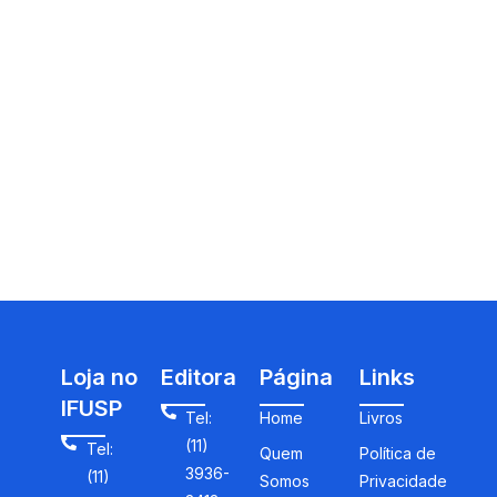
Loja no
Editora
Página
Links
IFUSP
Tel:
Home
Livros
(11)
Tel:
Quem
Política de
3936-
(11)
Somos
Privacidade