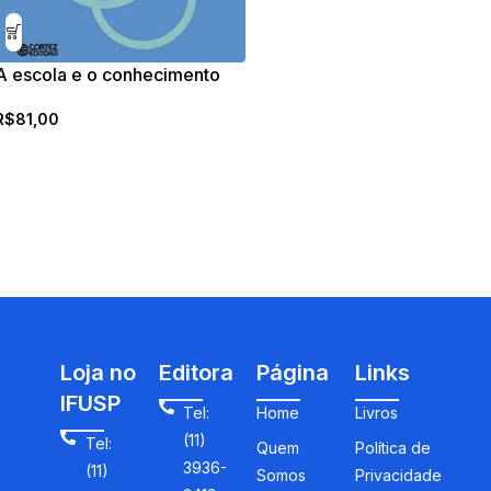
A escola e o conhecimento
R$
81,00
Loja no
Editora
Página
Links
IFUSP
Tel:
Home
Livros
(11)
Tel:
Quem
Política de
3936-
(11)
Somos
Privacidade