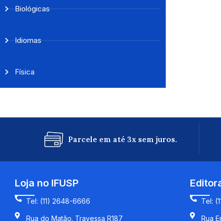
Biológicas
Idiomas
Física
Parcele em até 3x sem juros.
Loja no IFUSP
Editor
Tel: (11) 2648-6666
Tel: (
Rua do Matão. Travessa R187
Rua En