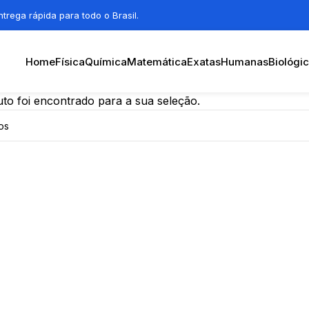
trega rápida para todo o Brasil.
Home
Física
Química
Matemática
Exatas
Humanas
Biológi
o foi encontrado para a sua seleção.