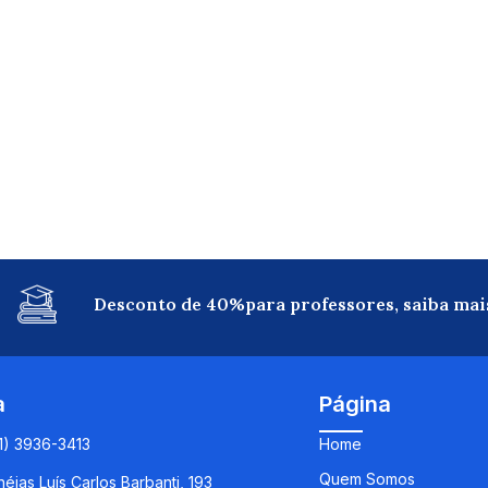
Desconto de 40%para professores, saiba mai
a
Página
11) 3936-3413
Home
Quem Somos
éias Luís Carlos Barbanti, 193