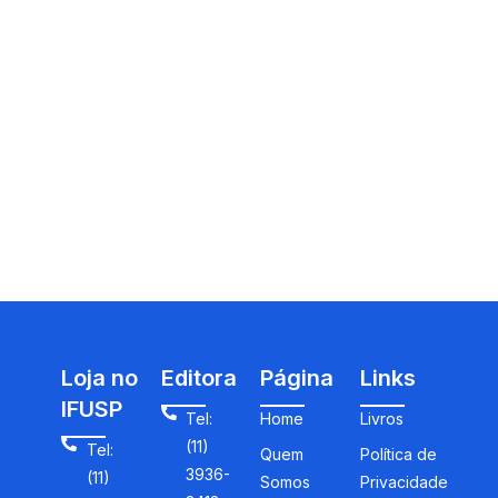
Loja no
Editora
Página
Links
IFUSP
Tel:
Home
Livros
(11)
Tel:
Quem
Política de
3936-
(11)
Somos
Privacidade