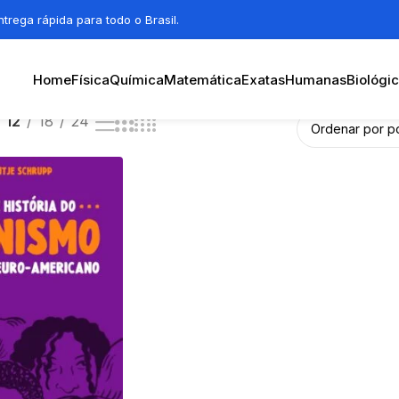
trega rápida para todo o Brasil.
Home
Física
Química
Matemática
Exatas
Humanas
Biológi
12
18
24