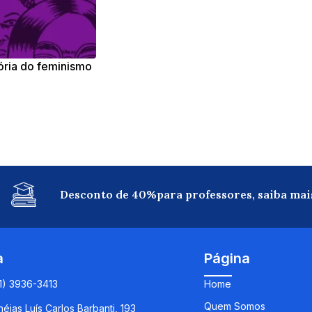
ória do feminismo
ro-americano
Desconto de 40%para professores, saiba mai
a
Página
11) 3936-3413
Home
Quem Somos
éias Luís Carlos Barbanti, 193