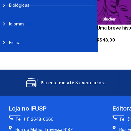
Biológicas
Idiomas
Uma breve hist
no contexto eu
R$
48,00
Física
Parcele em até 3x sem juros.
Loja no IFUSP
Editor
Tel: (11) 2648-6666
Tel: (
Rua do Matão. Travessa R187
Rua En