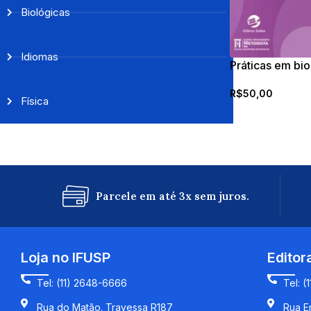
Biológicas
Idiomas
Práticas em bio
R$
50,00
Física
Parcele em até 3x sem juros.
Loja no IFUSP
Editor
Tel: (11) 2648-6666
Tel: (
Rua do Matão. Travessa R187
Rua En