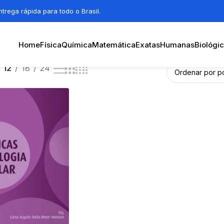
trega rápida para todo o Brasil.
Home
Física
Química
Matemática
Exatas
Humanas
Biológi
12
18
24