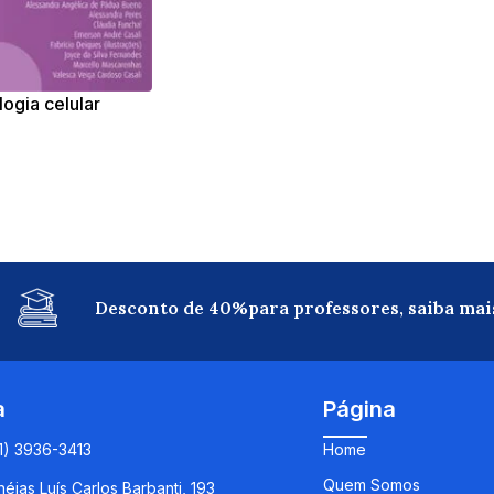
logia celular
Desconto de 40%para professores, saiba mai
a
Página
11) 3936-3413
Home
Quem Somos
éias Luís Carlos Barbanti, 193