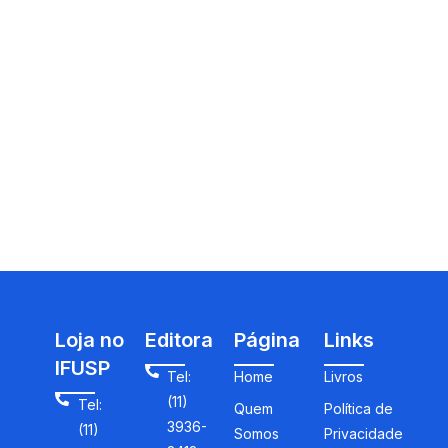
Loja no
Editora
Página
Links
IFUSP
Tel:
Home
Livros
(11)
Tel:
Quem
Política de
3936-
(11)
Somos
Privacidade