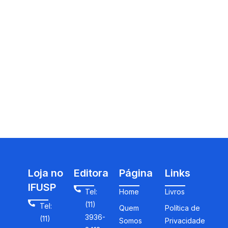
Loja no
Editora
Página
Links
IFUSP
Tel:
Home
Livros
(11)
Tel:
Quem
Política de
3936-
(11)
Somos
Privacidade