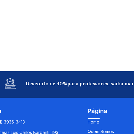
Desconto de 40%para professores, saiba mai
a
Página
11) 3936-3413
Home
Quem Somos
éias Luís Carlos Barbanti, 193