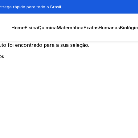
trega rápida para todo o Brasil.
Home
Física
Química
Matemática
Exatas
Humanas
Biológi
o foi encontrado para a sua seleção.