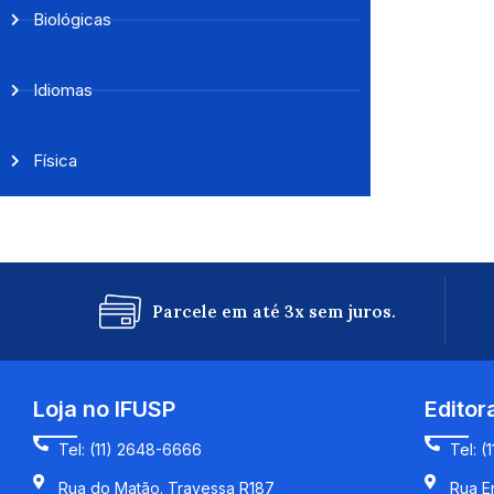
Biológicas
Idiomas
Física
Parcele em até 3x sem juros.
Loja no IFUSP
Editor
Tel: (11) 2648-6666
Tel: (
Rua do Matão. Travessa R187
Rua En