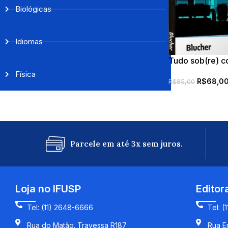
Biológicas
Idiomas
Tudo sob(re) c
Física
R$
68,0
R$
85,00
Parcele em até 3x sem juros.
Loja no IFUSP
Editor
Tel: (11) 2648-6666
Tel: (
Rua do Matão. Travessa R187
Rua En