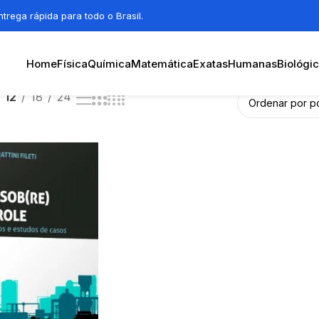
trega rápida para todo o Brasil.
Home
Física
Química
Matemática
Exatas
Humanas
Biológi
12
18
24