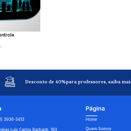
ontrole
0
Desconto de 40%para professores, saiba mai
a
Página
11) 3936-3413
Home
Quem Somos
éias Luís Carlos Barbanti, 193