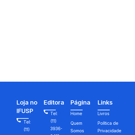
Loja no
Editora
Página
Links
IFUSP
Tel:
Home
Livros
(11)
Tel:
Quem
Política de
3936-
(11)
Somos
Privacidade