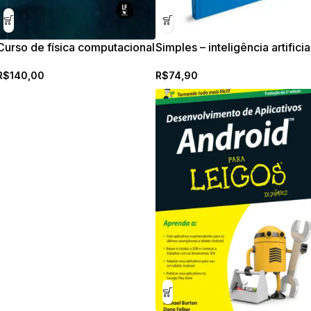
Curso de física computacional
Simples – inteligência artificia
1, para físicos e engenheiros
R$
74,90
R$
140,00
físicos