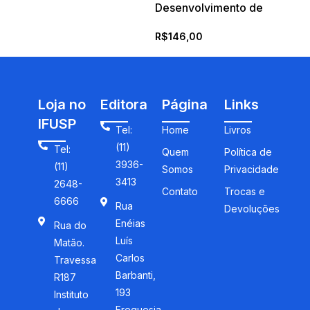
Desenvolvimento de
aplicativos android para
R$
146,00
leigos
Loja no
Editora
Página
Links
IFUSP
Tel:
Home
Livros
(11)
Tel:
Quem
Política de
3936-
(11)
Somos
Privacidade
3413
2648-
Contato
Trocas e
6666
Rua
Devoluções
Enéias
Rua do
Luís
Matão.
Carlos
Travessa
Barbanti,
R187
193
Instituto
Freguesia