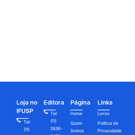
Loja no
Editora
Página
Links
IFUSP
Tel:
Home
Livros
(11)
Tel:
Quem
Política de
3936-
(11)
Somos
Privacidade