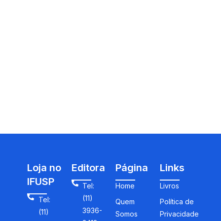
Loja no
Editora
Página
Links
IFUSP
Tel:
Home
Livros
(11)
Tel:
Quem
Política de
3936-
(11)
Somos
Privacidade