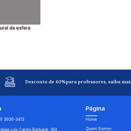
ural da esfera
Desconto de 40%para professores, saiba mai
a
Página
11) 3936-3413
Home
Quem Somos
éias Luís Carlos Barbanti, 193