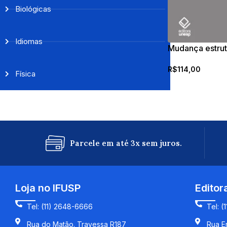
Biológicas
Idiomas
Mudança estrut
pública
R$
114,00
Física
Parcele em até 3x sem juros.
Loja no IFUSP
Editor
Tel: (11) 2648-6666
Tel: (
Rua do Matão. Travessa R187
Rua En