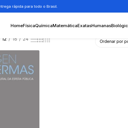
trega rápida para todo o Brasil.
Home
Física
Química
Matemática
Exatas
Humanas
Biológi
12
18
24