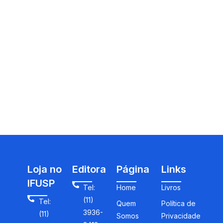
Loja no
Editora
Página
Links
IFUSP
Tel:
Home
Livros
(11)
Tel:
Quem
Política de
3936-
(11)
Somos
Privacidade