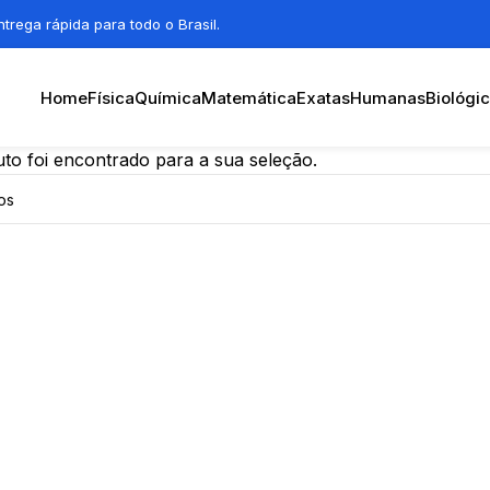
trega rápida para todo o Brasil.
Home
Física
Química
Matemática
Exatas
Humanas
Biológi
o foi encontrado para a sua seleção.