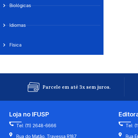
Biológicas
Idiomas
Física
Parcele em até 3x sem juros.
Loja no IFUSP
Editor
Tel: (11) 2648-6666
Tel: (
Rua do Matão. Travessa R187
Rua En