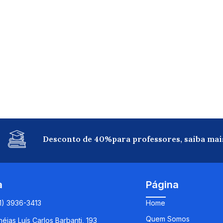
Desconto de 40%para professores, saiba mai
a
Página
11) 3936-3413
Home
Quem Somos
éias Luís Carlos Barbanti, 193