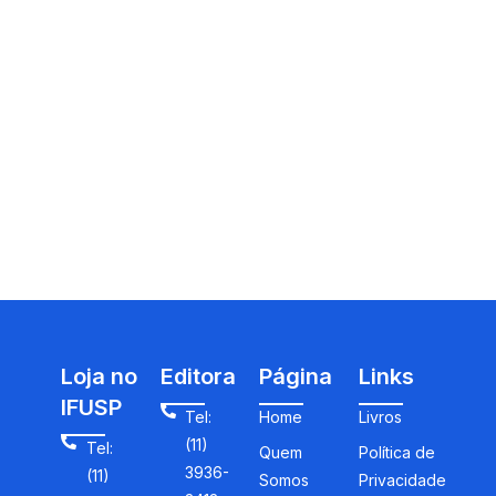
Loja no
Editora
Página
Links
IFUSP
Tel:
Home
Livros
(11)
Tel:
Quem
Política de
3936-
(11)
Somos
Privacidade