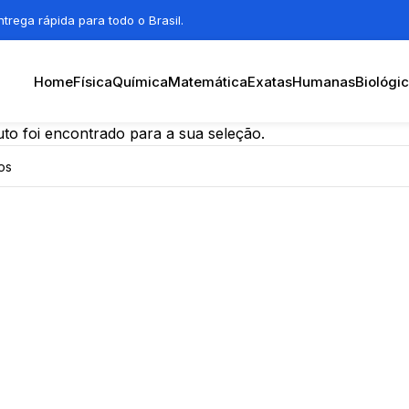
trega rápida para todo o Brasil.
Home
Física
Química
Matemática
Exatas
Humanas
Biológi
o foi encontrado para a sua seleção.