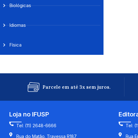
Biológicas
Idiomas
Física
Parcele em até 3x sem juros.
Loja no IFUSP
Editor
Tel: (11) 2648-6666
Tel: (
Rua do Matão. Travessa R187
Rua En