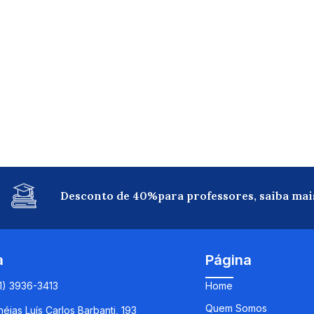
Desconto de 40%para professores, saiba mai
a
Página
11) 3936-3413
Home
Quem Somos
éias Luís Carlos Barbanti, 193