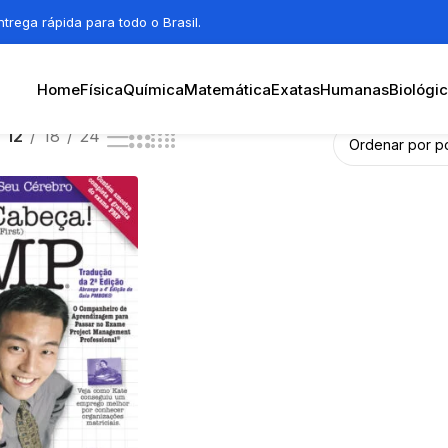
trega rápida para todo o Brasil.
Home
Física
Química
Matemática
Exatas
Humanas
Biológi
12
18
24