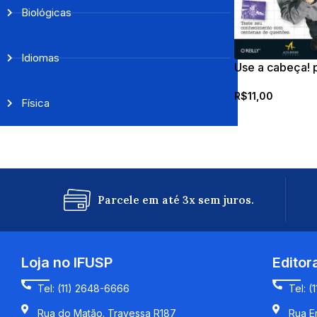
Biológicas
Idiomas
Use a cabeça!
R$
11,00
Física
Parcele em até 3x sem juros.
Loja no IFUSP
Editor
Tel: (11) 2648-6666
Tel: (
Rua do Matão. Travessa R187
Rua En