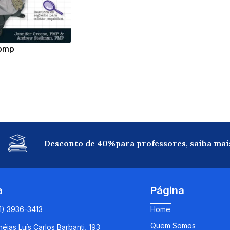
 pmp
Desconto de 40%para professores, saiba mai
a
Página
11) 3936-3413
Home
Quem Somos
éias Luís Carlos Barbanti, 193