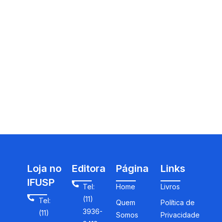
Loja no
Editora
Página
Links
IFUSP
Tel:
Home
Livros
(11)
Tel:
Quem
Política de
3936-
(11)
Somos
Privacidade