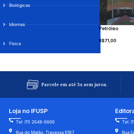
Biológicas
Idiomas
Petróleo
R$
71,00
Física
Parcele em até 3x sem juros.
Loja no IFUSP
Editor
Tel: (11) 2648-6666
Tel: (
Rua do Matão. Travessa R187
Rua En