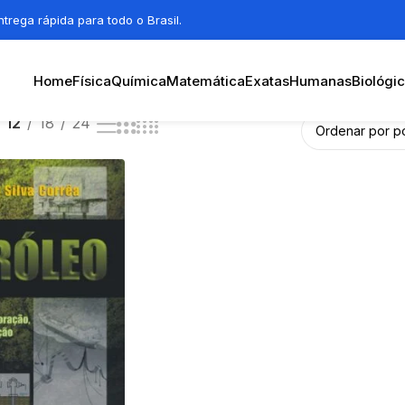
trega rápida para todo o Brasil.
Home
Física
Química
Matemática
Exatas
Humanas
Biológi
12
18
24