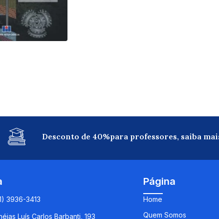
Desconto de 40%para professores, saiba mai
a
Página
11) 3936-3413
Home
Quem Somos
éias Luís Carlos Barbanti, 193