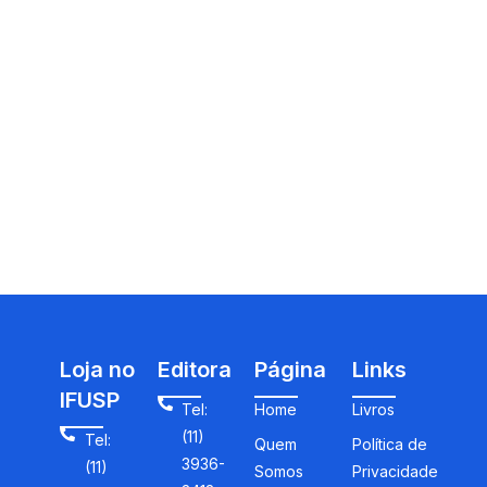
Loja no
Editora
Página
Links
IFUSP
Tel:
Home
Livros
(11)
Tel:
Quem
Política de
3936-
(11)
Somos
Privacidade