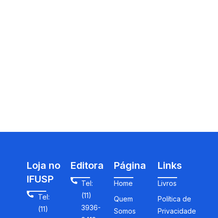
Loja no
Editora
Página
Links
IFUSP
Tel:
Home
Livros
(11)
Tel:
Quem
Política de
3936-
(11)
Somos
Privacidade