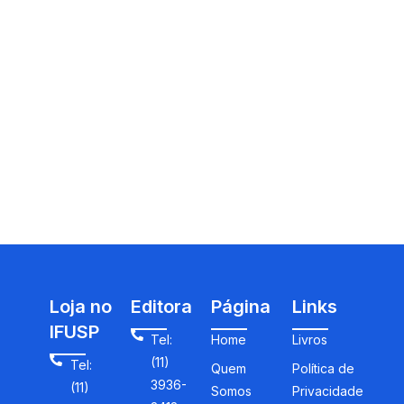
Loja no
Editora
Página
Links
IFUSP
Tel:
Home
Livros
(11)
Tel:
Quem
Política de
3936-
(11)
Somos
Privacidade