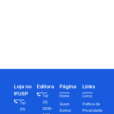
Loja no
Editora
Página
Links
IFUSP
Tel:
Home
Livros
(11)
Tel:
Quem
Política de
3936-
(11)
Somos
Privacidade