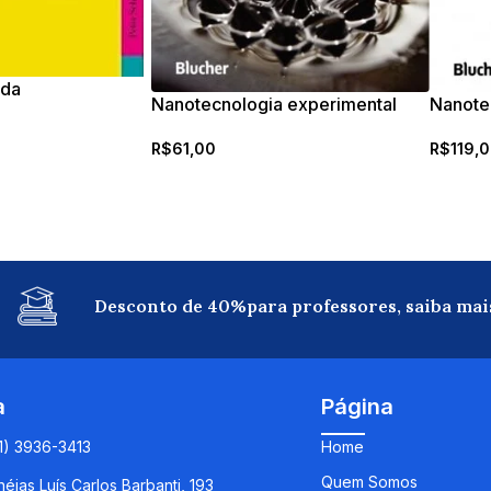
 da
Nanotecnologia experimental
Nanote
 – Inovação,
scos
R$
61,00
R$
119,
Desconto de 40%para professores, saiba mai
a
Página
11) 3936-3413
Home
Quem Somos
éias Luís Carlos Barbanti, 193