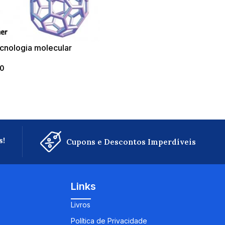
cnologia molecular
00
s!
Cupons e Descontos Imperdíveis
Links
Livros
Política de Privacidade