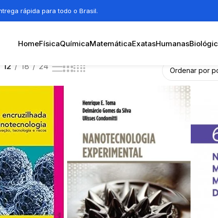
trega rápida para todo o Brasil.
Home
Física
Química
Matemática
Exatas
Humanas
Biológi
12
18
24