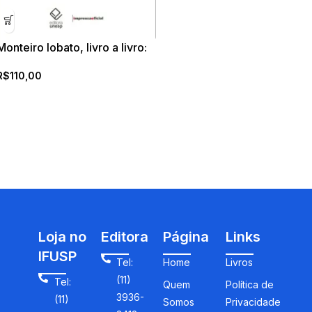
Monteiro lobato, livro a livro:
obra infantil
R$
110,00
Loja no
Editora
Página
Links
IFUSP
Tel:
Home
Livros
(11)
Tel:
Quem
Política de
3936-
(11)
Somos
Privacidade