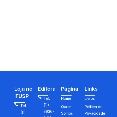
Loja no
Editora
Página
Links
IFUSP
Tel:
Home
Livros
(11)
Tel:
Quem
Política de
3936-
(11)
Somos
Privacidade