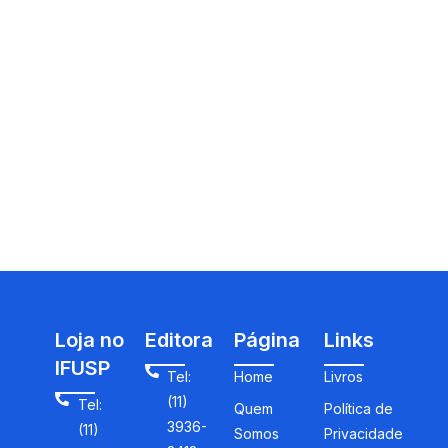
Loja no
Editora
Página
Links
IFUSP
Tel:
Home
Livros
(11)
Tel:
Quem
Política de
3936-
(11)
Somos
Privacidade