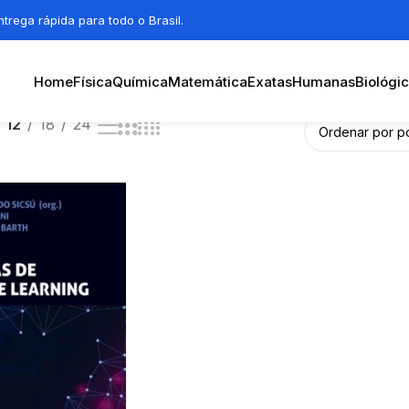
trega rápida para todo o Brasil.
Home
Física
Química
Matemática
Exatas
Humanas
Biológi
12
18
24