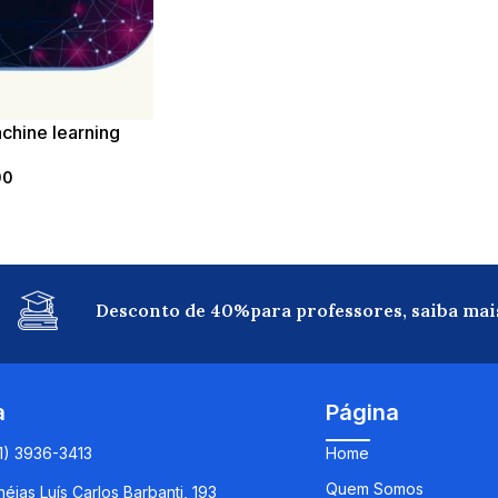
chine learning
00
Desconto de 40%para professores, saiba mai
a
Página
11) 3936-3413
Home
Quem Somos
éias Luís Carlos Barbanti, 193