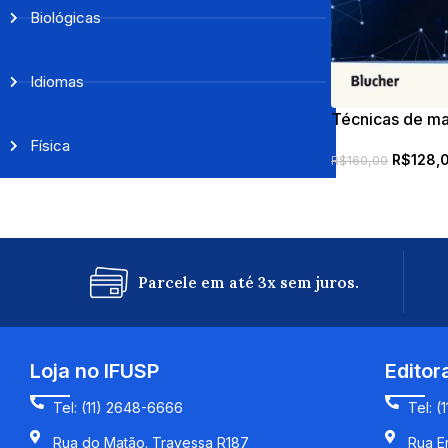
Biológicas
Idiomas
Técnicas de ma
Física
R$
128,
R$
160,00
Parcele em até 3x sem juros.
Loja no IFUSP
Editor
Tel: (11) 2648-6666
Tel: (
Rua do Matão. Travessa R187
Rua En