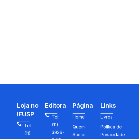
Loja no
Editora
Página
Links
IFUSP
Tel:
Home
Livros
(11)
Tel:
Quem
Política de
3936-
(11)
Somos
Privacidade