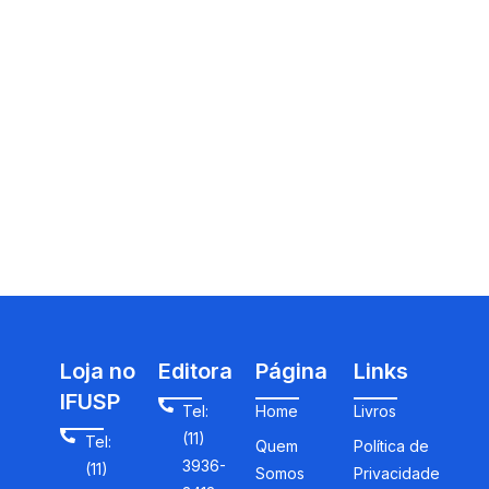
Loja no
Editora
Página
Links
IFUSP
Tel:
Home
Livros
(11)
Tel:
Quem
Política de
3936-
(11)
Somos
Privacidade