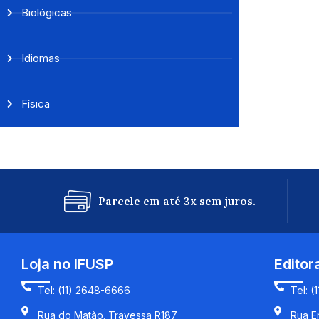
Biológicas
Idiomas
Física
Parcele em até 3x sem juros.
Loja no IFUSP
Editor
Tel: (11) 2648-6666
Tel: (
Rua do Matão. Travessa R187
Rua En