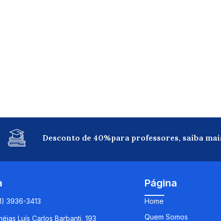
Desconto de 40%para professores, saiba mai
a
Página
11) 3936-3413
Home
Quem Somos
éias Luís Carlos Barbanti, 193