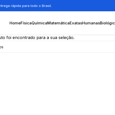
trega rápida para todo o Brasil.
Home
Física
Química
Matemática
Exatas
Humanas
Biológi
o foi encontrado para a sua seleção.