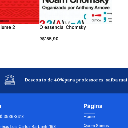
olume 2
O essencial Chomsky
R$
155,90
Desconto de 40%para professores, saiba mai
a
Página
11) 3936-3413
Home
Quem Somos
éias Luís Carlos Barbanti, 193