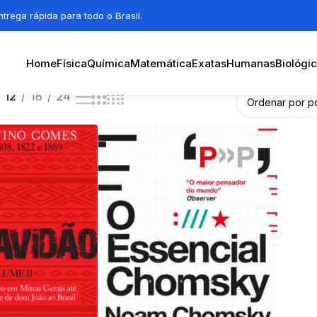
trega rápida para todo o Brasil.
Home
Física
Química
Matemática
Exatas
Humanas
Biológi
12
18
24