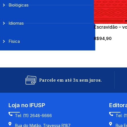
Biológicas
Idiomas
Escravidão – v
R$
94,90
Física
Parcele em até 3x sem juros.
Loja no IFUSP
Editor
Tel: (11) 2648-6666
Tel: (
Rua do Matão. Travessa R187
Rua En