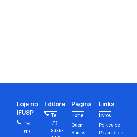
Loja no
Editora
Página
Links
IFUSP
Tel:
Home
Livros
(11)
Tel:
Quem
Política de
3936-
(11)
Somos
Privacidade