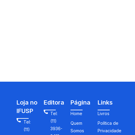
Loja no
Editora
Página
Links
IFUSP
Tel:
Home
Livros
(11)
Tel:
Quem
Política de
3936-
(11)
Somos
Privacidade